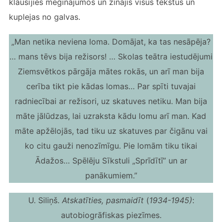
klausījies mēģinājumos un zinājis visus tekstus un
kuplejas no galvas.
„Man netika neviena loma. Domājat, ka tas nesāpēja?
… mans tēvs bija režisors! … Skolas teātra iestudējumi
Ziemsvētkos pārgāja mātes rokās, un arī man bija
cerība tikt pie kādas lomas… Par spīti tuvajai
radniecībai ar režisori, uz skatuves netiku. Man bija
māte jālūdzas, lai uzraksta kādu lomu arī man. Kad
māte apžēlojās, tad tiku uz skatuves par čigānu vai
ko citu gauži nenozīmīgu. Pie lomām tiku tikai
Ādažos… Spēlēju Sīkstuli „Sprīdītī” un ar
panākumiem.”
U. Siliņš.
Atskatīties, pasmaidīt
(
1934-1945)
:
autobiogrāfiskas piezīmes.