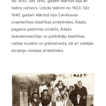
No 1935. līdz 1940. gadam Mārtiņš bija arī
teātra režisors. Līdzās teātrim no 1923. līdz
1940. gadam Mārtiņš bija Carnikavas
zvejniecības biedrības priekšnieks, Ādažu
pagasta padomes loceklis, Ādažu
lauksaimniecības un patērētāju biedrības
valdes loceklis un grāmatvedis, kā arī vietējās
aizsargu nodaļas priekšnieks.