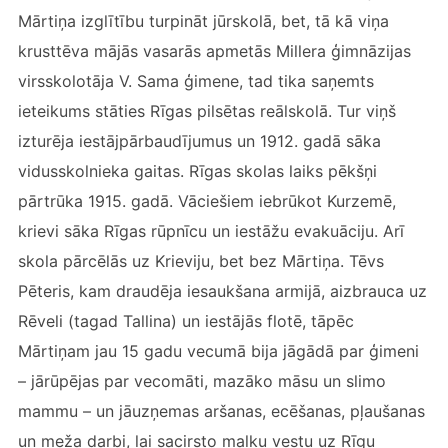
Mārtiņa izglītību turpināt jūrskolā, bet, tā kā viņa
krusttēva mājās vasarās apmetās Millera ģimnāzijas
virsskolotāja V. Sama ģimene, tad tika saņemts
ieteikums stāties Rīgas pilsētas reālskolā. Tur viņš
izturēja iestājpārbaudījumus un 1912. gadā sāka
vidusskolnieka gaitas. Rīgas skolas laiks pēkšņi
pārtrūka 1915. gadā. Vāciešiem iebrūkot Kurzemē,
krievi sāka Rīgas rūpnīcu un iestāžu evakuāciju. Arī
skola pārcēlās uz Krieviju, bet bez Mārtiņa. Tēvs
Pēteris, kam draudēja iesaukšana armijā, aizbrauca uz
Rēveli (tagad Tallina) un iestājās flotē, tāpēc
Mārtiņam jau 15 gadu vecumā bija jāgādā par ģimeni
– jārūpējas par vecomāti, mazāko māsu un slimo
mammu – un jāuzņemas aršanas, ecēšanas, pļaušanas
un meža darbi, lai sacirsto malku vestu uz Rīgu