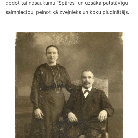
dodot tai nosaukumu “Spāres” un uzsāka patstāvīgu
saimniecību, pelnot kā zvejnieks un koku pludinātājs.