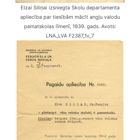
Elzai Siliņai izsniegta Skolu departamenta
apliecība par tiesībām mācīt angļu valodu
pamatskolas līmenī, 1939. gads. Avots:
LNA_LVA F2387_1v_7