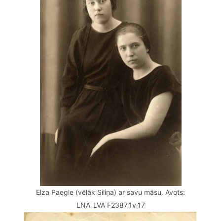
Elza Paegle (vēlāk Siliņa) ar savu māsu. Avots:
LNA_LVA F2387_1v_17