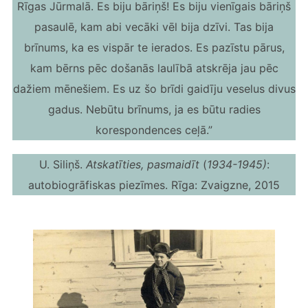
Rīgas Jūrmalā. Es biju bāriņš! Es biju vienīgais bāriņš
pasaulē, kam abi vecāki vēl bija dzīvi. Tas bija
brīnums, ka es vispār te ierados. Es pazīstu pārus,
kam bērns pēc došanās laulībā atskrēja jau pēc
dažiem mēnešiem. Es uz šo brīdi gaidīju veselus divus
gadus. Nebūtu brīnums, ja es būtu radies
korespondences ceļā.”
U. Siliņš.
Atskatīties, pasmaidīt
(
1934-1945)
:
autobiogrāfiskas piezīmes. Rīga: Zvaigzne, 2015