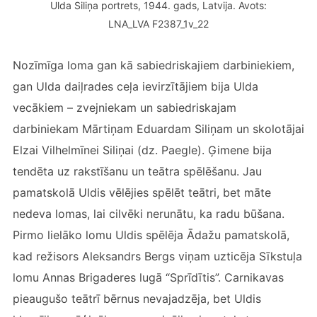
Ulda Siliņa portrets, 1944. gads, Latvija. Avots:
LNA_LVA F2387_1v_22
Nozīmīga loma gan kā sabiedriskajiem darbiniekiem,
gan Ulda daiļrades ceļa ievirzītājiem bija Ulda
vecākiem – zvejniekam un sabiedriskajam
darbiniekam Mārtiņam Eduardam Siliņam un skolotājai
Elzai Vilhelmīnei Siliņai (dz. Paegle). Ģimene bija
tendēta uz rakstīšanu un teātra spēlēšanu. Jau
pamatskolā Uldis vēlējies spēlēt teātri, bet māte
nedeva lomas, lai cilvēki nerunātu, ka radu būšana.
Pirmo lielāko lomu Uldis spēlēja Ādažu pamatskolā,
kad režisors Aleksandrs Bergs viņam uzticēja Sīkstuļa
lomu Annas Brigaderes lugā “Sprīdītis”. Carnikavas
pieaugušo teātrī bērnus nevajadzēja, bet Uldis