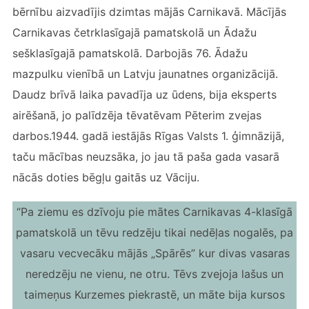
bērnību aizvadījis dzimtas mājās Carnikavā. Mācījās
Carnikavas četrklasīgajā pamatskolā un Ādažu
sešklasīgajā pamatskolā. Darbojās 76. Ādažu
mazpulku vienībā un Latvju jaunatnes organizācijā.
Daudz brīvā laika pavadīja uz ūdens, bija eksperts
airēšanā, jo palīdzēja tēvatēvam Pēterim zvejas
darbos.1944. gadā iestājās Rīgas Valsts 1. ģimnāzijā,
taču mācības neuzsāka, jo jau tā paša gada vasarā
nācās doties bēgļu gaitās uz Vāciju.
“Pa ziemu es dzīvoju pie mātes Carnikavas 4-klasīgā
pamatskolā un tēvu redzēju tikai nedēļas nogalēs, pa
vasaru vecvecāku mājās „Spārēs” kur divas vasaras
neredzēju ne vienu, ne otru. Tēvs zvejoja lašus un
taimeņus Kurzemes piekrastē, un māte bija kursos