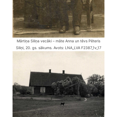
Mārtiņa Siliņa vecāki – māte Anna un tēvs Pēteris
Siliņi, 20. gs. sākums. Avots: LNA_LVA F2387_1v_17