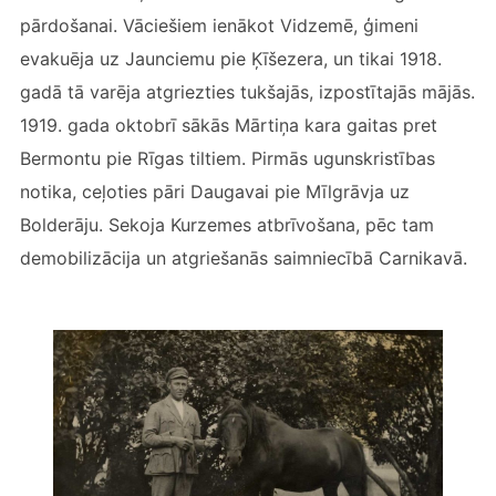
pārdošanai. Vāciešiem ienākot Vidzemē, ģimeni
evakuēja uz Jaunciemu pie Ķīšezera, un tikai 1918.
gadā tā varēja atgriezties tukšajās, izpostītajās mājās.
1919. gada oktobrī sākās Mārtiņa kara gaitas pret
Bermontu pie Rīgas tiltiem. Pirmās ugunskristības
notika, ceļoties pāri Daugavai pie Mīlgrāvja uz
Bolderāju. Sekoja Kurzemes atbrīvošana, pēc tam
demobilizācija un atgriešanās saimniecībā Carnikavā.