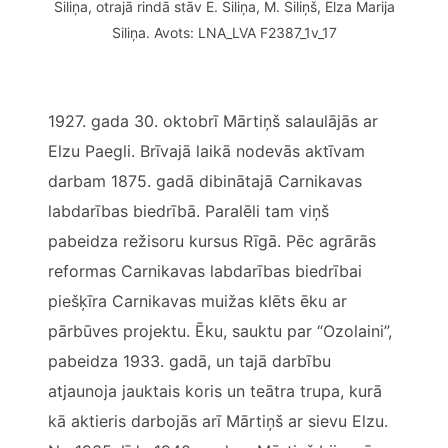
Siliņa, otrajā rindā stāv E. Siliņa, M. Siliņš, Elza Marija
Siliņa. Avots: LNA_LVA F2387_1v_17
1927. gada 30. oktobrī Mārtiņš salaulājās ar
Elzu Paegli. Brīvajā laikā nodevās aktīvam
darbam 1875. gadā dibinātajā Carnikavas
labdarības biedrībā. Paralēli tam viņš
pabeidza režisoru kursus Rīgā. Pēc agrārās
reformas Carnikavas labdarības biedrībai
piešķīra Carnikavas muižas klēts ēku ar
pārbūves projektu. Ēku, sauktu par “Ozolaini”,
pabeidza 1933. gadā, un tajā darbību
atjaunoja jauktais koris un teātra trupa, kurā
kā aktieris darbojās arī Mārtiņš ar sievu Elzu.