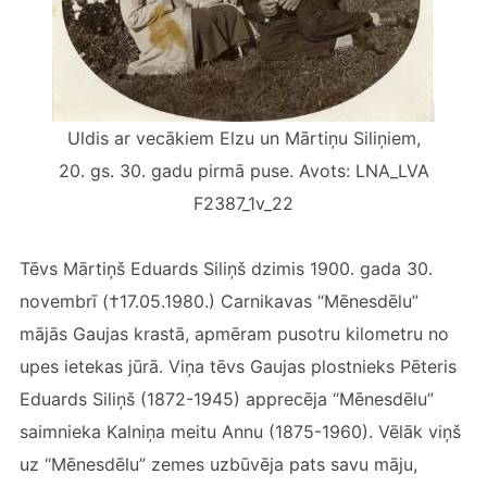
Uldis ar vecākiem Elzu un Mārtiņu Siliņiem,
20. gs. 30. gadu pirmā puse. Avots: LNA_LVA
F2387_1v_22
Tēvs Mārtiņš Eduards Siliņš dzimis 1900. gada 30.
novembrī (†17.05.1980.) Carnikavas “Mēnesdēlu”
mājās Gaujas krastā, apmēram pusotru kilometru no
upes ietekas jūrā. Viņa tēvs Gaujas plostnieks Pēteris
Eduards Siliņš (1872-1945) apprecēja “Mēnesdēlu”
saimnieka Kalniņa meitu Annu (1875-1960). Vēlāk viņš
uz “Mēnesdēlu” zemes uzbūvēja pats savu māju,