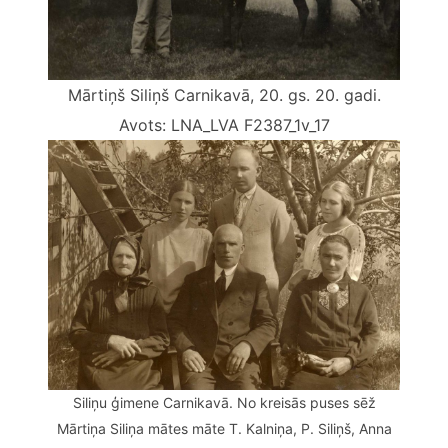
Mārtiņš Siliņš Carnikavā, 20. gs. 20. gadi.
Avots: LNA_LVA F2387_1v_17
Siliņu ģimene Carnikavā. No kreisās puses sēž
Mārtiņa Siliņa mātes māte T. Kalniņa, P. Siliņš, Anna