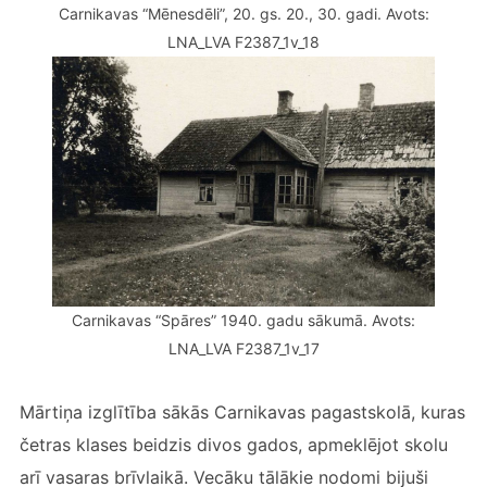
Carnikavas “Mēnesdēli”, 20. gs. 20., 30. gadi. Avots:
LNA_LVA F2387_1v_18
Carnikavas “Spāres” 1940. gadu sākumā. Avots:
LNA_LVA F2387_1v_17
Mārtiņa izglītība sākās Carnikavas pagastskolā, kuras
četras klases beidzis divos gados, apmeklējot skolu
arī vasaras brīvlaikā. Vecāku tālākie nodomi bijuši