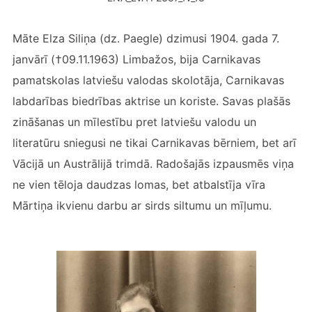
Māte Elza Siliņa (dz. Paegle) dzimusi 1904. gada 7.
janvārī (†09.11.1963) Limbažos, bija Carnikavas
pamatskolas latviešu valodas skolotāja, Carnikavas
labdarības biedrības aktrise un koriste. Savas plašās
zināšanas un mīlestību pret latviešu valodu un
literatūru sniegusi ne tikai Carnikavas bērniem, bet arī
Vācijā un Austrālijā trimdā. Radošajās izpausmēs viņa
ne vien tēloja daudzas lomas, bet atbalstīja vīra
Mārtiņa ikvienu darbu ar sirds siltumu un mīļumu.