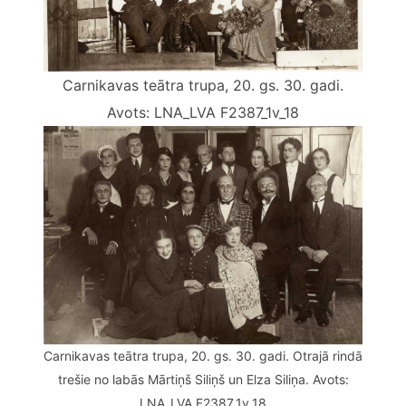
Carnikavas teātra trupa, 20. gs. 30. gadi.
Avots: LNA_LVA F2387_1v_18
Carnikavas teātra trupa, 20. gs. 30. gadi. Otrajā rindā
trešie no labās Mārtiņš Siliņš un Elza Siliņa. Avots:
LNA_LVA F2387_1v_18