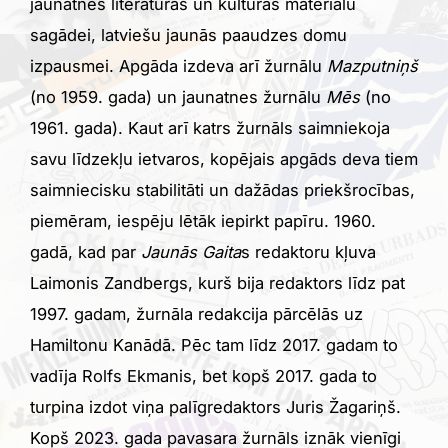
jaunatnes literatūras un kultūras materiālu
sagādei, latviešu jaunās paaudzes domu
izpausmei. Apgāda izdeva arī žurnālu
Mazputniņš
(no 1959. gada) un jaunatnes žurnālu
Mēs
(no
1961. gada). Kaut arī katrs žurnāls saimniekoja
savu līdzekļu ietvaros, kopējais apgāds deva tiem
saimniecisku stabilitāti un dažādas priekšrocības,
piemēram, iespēju lētāk iepirkt papīru. 1960.
gadā, kad par
Jaunās Gaita
s redaktoru kļuva
Laimonis Zandbergs, kurš bija redaktors līdz pat
1997. gadam, žurnāla redakcija pārcēlās uz
Hamiltonu Kanādā. Pēc tam līdz 2017. gadam to
vadīja Rolfs Ekmanis, bet kopš 2017. gada to
turpina izdot viņa palīgredaktors Juris Žagariņš.
Kopš 2023. gada pavasara žurnāls iznāk vienīgi