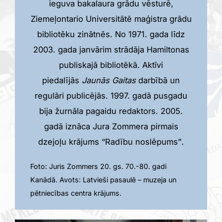
ieguva bakalaura grādu vēsturē,
Ziemeļontario Universitātē maģistra grādu
bibliotēku zinātnēs. No 1971. gada līdz
2003. gada janvārim strādāja Hamiltonas
publiskajā bibliotēkā. Aktīvi
piedalījās
Jaunās Gaitas
darbībā un
regulāri publicējās. 1997. gadā pusgadu
bija žurnāla pagaidu redaktors. 2005.
gadā iznāca Jura Zommera pirmais
dzejoļu krājums “Radību noslēpums”
.
Foto: Juris Zommers 20. gs. 70.-80. gadi
Kanādā. Avots:
Latvieši pasaulē – muzeja un
pētniecības centra krājums
.