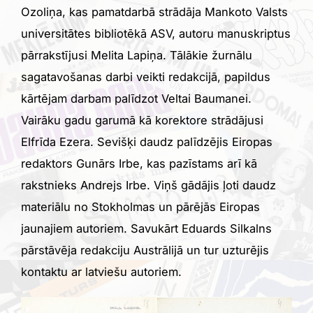
Ozoliņa, kas pamatdarbā strādāja Mankoto Valsts
universitātes bibliotēkā ASV, autoru manuskriptus
pārrakstījusi Melita Lapiņa. Tālākie žurnālu
sagatavošanas darbi veikti redakcijā, papildus
kārtējam darbam palīdzot Veltai Baumanei.
Vairāku gadu garumā kā korektore strādājusi
Elfrīda Ezera. Sevišķi daudz palīdzējis Eiropas
redaktors Gunārs Irbe, kas pazīstams arī kā
rakstnieks Andrejs Irbe. Viņš gādājis ļoti daudz
materiālu no Stokholmas un pārējās Eiropas
jaunajiem autoriem. Savukārt Eduards Silkalns
pārstāvēja redakciju Austrālijā un tur uzturējis
kontaktu ar latviešu autoriem.