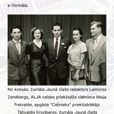
e-formātā.
No kreisās: žurnāla
Jaunā Gaita
redaktors Laimonis
Zandbergs, ALJA valdes priekšsēža vietniece Maija
Freivalde, apgāda “Ceļinieks” priekšsēdētājs
Tālivaldis Kronbergs, žurnāla
Jaunā Gaita