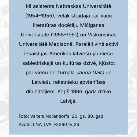
kā asistents Nebraskas Universitātē
(1954–1955), vēlāk strādāja par vācu
literatūras docētāju Mičiganas
Universitātē (1955–1961) un Viskonsinas
Universitātē Medisonā. Paralēli viņš aktīvi
iesaistījās Amerikas latviešu jauniešu
sabiedriskajā un kultūras dzīvē, kļūstot
par vienu no žurnāla
Jaunā Gaita
un
Latviešu rakstnieku apvienības
dibinātājiem. Kopš 1996. gada dzīvo
Latvijā.
Foto: Valters Nollendorfs, 20. gs. 80. gadi.
Avots: LNA_LVA_F2290_1v_26