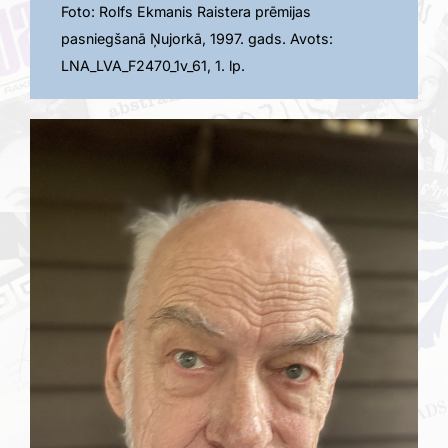
Foto: Rolfs Ekmanis Raistera prēmijas
pasniegšanā Ņujorkā, 1997. gads. Avots:
LNA_LVA_F2470_1v_61, 1. lp.