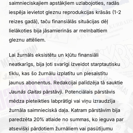
saimnieciskajiem apstākļiem uzlabojoties, radās
iespēja ievietot gleznu reprodukcijas krāsās (1-2
reizes gadā), taču finansiālās situācijas dēļ
lielākoties bija jāsamierinās ar melnbaltiem
gleznu attēliem.
Lai žurnāls eksistētu un kļūtu finansiāli
neatkarīgs, bija ļoti svarīgi izveidot starptautisku
tīklu, kas šo žurnālu izplatītu un piesaistītu
jaunus abonentus. Redakcijai palīdzēja tā sauktie
Jaunās Gaitas
pārstāvji. Potenciālais pārstāvis
mēdza pieteikties labprātīgi vai viņu izraudzīja
žurnāla saimnieciskā daļa. Katram pārstāvim bija
paredzēta 20% atlaide no summas, ko ieguva par
atsevišķi pārdotiem žurnāliem vai pasūtījumu