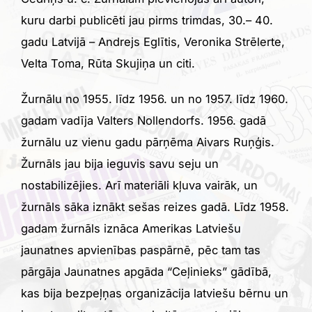
kuru darbi publicēti jau pirms trimdas, 30.– 40.
gadu Latvijā – Andrejs Eglītis, Veronika Strēlerte,
Velta Toma, Rūta Skujiņa un citi.
Žurnālu no 1955. līdz 1956. un no 1957. līdz 1960.
gadam vadīja Valters Nollendorfs. 1956. gadā
žurnālu uz vienu gadu pārņēma Aivars Ruņģis.
Žurnāls jau bija ieguvis savu seju un
nostabilizējies. Arī materiāli kļuva vairāk, un
žurnāls sāka iznākt sešas reizes gadā. Līdz 1958.
gadam žurnāls iznāca Amerikas Latviešu
jaunatnes apvienības paspārnē, pēc tam tas
pārgāja Jaunatnes apgāda “Ceļinieks” gādībā,
kas bija bezpeļņas organizācija latviešu bērnu un