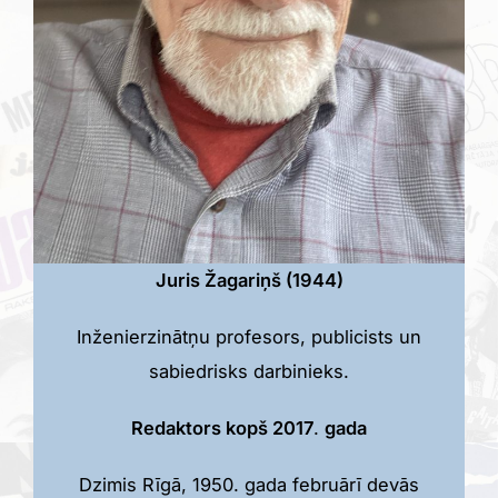
Juris Žagariņš (1944)
Inženierzinātņu profesors, publicists un
sabiedrisks darbinieks.
Redaktors kopš 2017
.
gada
Dzimis Rīgā, 1950. gada februārī devās