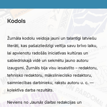
Skip
to
content
Kodols
Žurnāla kodolu veidoja jauni un talantīgi latviešu
literāti, kas pašaizliedzīgi veltīja savu brīvo laiku,
lai apvienotu radošās iniciatīvas kultūras un
sabiedriskajā vidē un sekmētu jauno autoru
izaugsmi. Žurnāls bija visu iesaistīto – redaktoru,
tehnisko redaktoru, māksliniecisko redaktoru,
saimniecības darbinieku, rakstu autoru u. c. —
kolektīva darba rezultāts.
Neviens no
Jaunās Gaitas
redakcijas un