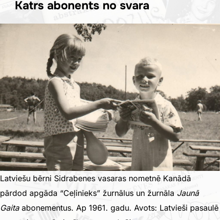
Katrs abonents no svara
Latviešu bērni Sidrabenes vasaras nometnē Kanādā
pārdod apgāda “Ceļinieks” žurnālus un žurnāla
Jaunā
Gaita
abonementus. Ap 1961. gadu. Avots: Latvieši pasaulē