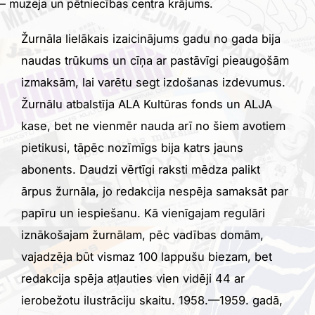
– muzeja un pētniecības centra krājums.
Žurnāla lielākais izaicinājums gadu no gada bija
naudas trūkums un cīņa ar pastāvīgi pieaugošām
izmaksām, lai varētu segt izdošanas izdevumus.
Žurnālu atbalstīja ALA Kultūras fonds un ALJA
kase, bet ne vienmēr nauda arī no šiem avotiem
pietikusi, tāpēc nozīmīgs bija katrs jauns
abonents. Daudzi vērtīgi raksti mēdza palikt
ārpus žurnāla, jo redakcija nespēja samaksāt par
papīru un iespiešanu. Kā vienīgajam regulāri
iznākošajam žurnālam, pēc vadības domām,
vajadzēja būt vismaz 100 lappušu biezam, bet
redakcija spēja atļauties vien vidēji 44 ar
ierobežotu ilustrāciju skaitu. 1958.—1959. gadā,