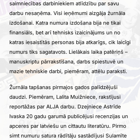
saimniecības darbiniekiem atlīdzību par savu
darbu nesaņēma. Visi ieņēmumi aizgāja žurnāla
izdošanai. Katra numura izdošana bija ne tikai
finansiāls, bet arī tehnisks izaicinājums un no
katras iesaistītās personas bija atkarīgs, cik laicīgi
numurs tiks sagatavots. Lielākais laika patēriņš –
manuskriptu pārrakstīšana, darbs spiestuvē un
mazie tehniskie darbi, piemēram, attēlu paraksti.
Žurnāla tapšanas pirmajos gados palīdzējuši
daudzi. Piemēram, Lalita Muižniece, rakstījusi
reportāžas par ALJA darbu. Dzejniece Astrīde
Ivaska 20 gadu garumā publicējusi recenzijas un
apceres par latviešu un cittautu literatūru. Pirmo
simt numuru satura rādītāju sastādījusi Sulamīte