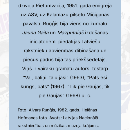
dzīvoja Rietumvācijā, 1951. gadā emigrēja
uz ASV, uz Kalamazū pilsētu Mičiganas
pavalstī. Ruņģis bija viens no žurnālu
Jaunā Gaita
un
Mazputniņš
izdošanas
iniciatoriem, piedalījās Latviešu
rakstnieku apvienības dibināšanā un
piecus gadus bija tās priekšsēdētājs.
Viņš ir vairāku grāmatu autors, tostarp
“Vai, bāliņi, tālu jāsi” (1963), “Pats esi
kungs, pats” (1967), “Tik pie Gaujas, tik
pie Gaujas” (1968) u. c.
Foto: Aivars Ruņģis, 1982. gads. Helēnas
Hofmanes foto. Avots: Latvijas Nacionālā
rakstniecības un mūzikas muzeja krājums.