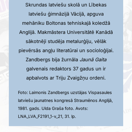
Skrundas latviešu skolā un Lībekas
latviešu ģimnāzijā Vācijā, apguva
mehāniku Boltonas tehniskajā koledžā
Anglijā. Makmāstera Universitātē Kanādā
sākotnēji studēja metalurģiju, vēlāk
pievērsās angļu literatūrai un socioloģijai.
Zandbergs bija žurnāla
Jaunā Gaita
galvenais redaktors 37 gadus un ir
apbalvots ar Triju Zvaigžņu ordeni.
Foto: Laimonis Zandbergs uzstājas Vispasaules
latviešu jaunatnes kongresā Straumēnos Anglijā,
1981. gads. Ulda Graša foto. Avots:
LNA_LVA_F2191_1-v_21, 31. lp.