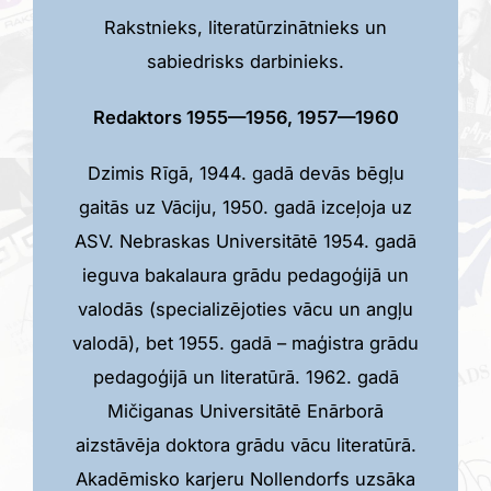
Rakstnieks, literatūrzinātnieks un
sabiedrisks darbinieks.
Redaktors 1955—1956, 1957—1960
Dzimis Rīgā, 1944. gadā devās bēgļu
gaitās uz Vāciju, 1950. gadā izceļoja uz
ASV. Nebraskas Universitātē 1954. gadā
ieguva bakalaura grādu pedagoģijā un
valodās (specializējoties vācu un angļu
valodā), bet 1955. gadā – maģistra grādu
pedagoģijā un literatūrā. 1962. gadā
Mičiganas Universitātē Enārborā
aizstāvēja doktora grādu vācu literatūrā.
Akadēmisko karjeru Nollendorfs uzsāka