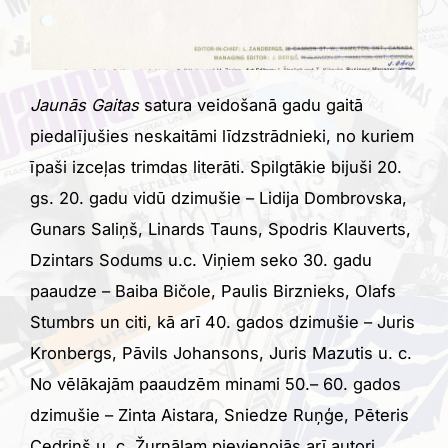
Jaunās Gaitas
satura veidošanā gadu gaitā
piedalījušies neskaitāmi līdzstrādnieki, no kuriem
īpaši izceļas trimdas literāti. Spilgtākie bijuši 20.
gs. 20. gadu vidū dzimušie – Lidija Dombrovska,
Gunars Saliņš, Linards Tauns, Spodris Klauverts,
Dzintars Sodums u.c. Viņiem seko 30. gadu
paaudze – Baiba Bičole, Paulis Birznieks, Olafs
Stumbrs un citi, kā arī 40. gados dzimušie – Juris
Kronbergs, Pāvils Johansons, Juris Mazutis u. c.
No vēlākajām paaudzēm minami 50.– 60. gados
dzimušie – Zinta Aistara, Sniedze Ruņģe, Pēteris
Cedriņš u. c. Žurnālam pievienojās arī autori,