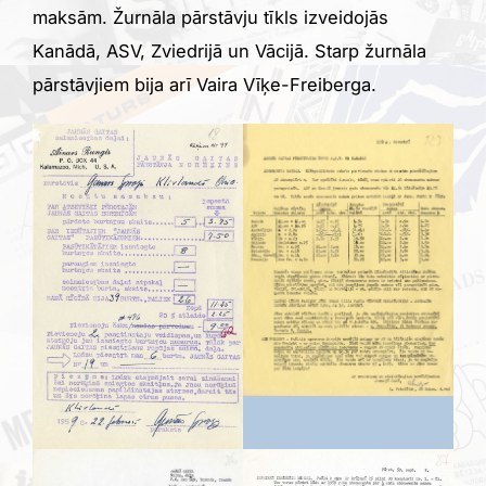
maksām. Žurnāla pārstāvju tīkls izveidojās
Kanādā, ASV, Zviedrijā un Vācijā. Starp žurnāla
pārstāvjiem bija arī Vaira Vīķe-Freiberga.