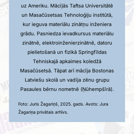
uz Ameriku. Mācījās Taftsa Universitātē
un Masačūsetsas Tehnoloģiju institūtā,
kur ieguva materiālu zinātņu inženiera
grādu. Pasniedza ievadkursus materiālu
zinātnē, elektroinženierzinātnē, datoru
pielietošanā un fizikā Springfīldas
Tehniskajā apkaimes koledžā
Masačūsetsā. Tāpat arī mācīja Bostonas
Latviešu skolā un vadīja zēnu grupu
Pasaules bērnu nometnē (Ņūhempšīrā).
Foto: Juris Žagariņš, 2025. gads. Avots: Jura
Žagariņa privātais arhīvs.