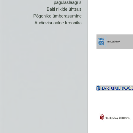
pagulaslaagris
Balti riikide ühtsus
Põgenike ümberasumine
Audiovisuaalne kroonika