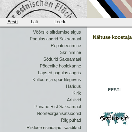
Eesti
Läti
Leedu
Võõrsile siirdumise algus
Näituse koostaj
Pagulaslaagrid Saksamaal
Repatrieerimine
Skriinimine
Sõdurid Saksamaal
Põgenike hoolekanne
Lapsed pagulaslaagris
Kultuuri- ja sporditegevus
Haridus
EESTI
Kirik
Arhiivid
Punane Rist Saksamaal
Noorteorganisatsioonid
Riigipühad
Riikluse esindajad  saadikud