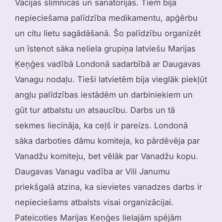
Vācijas slimnīcās un sanatorijās. Tiem bija
nepieciešama palīdzība medikamentu, apģērbu
un citu lietu sagādāšanā. Šo palīdzību organizēt
un īstenot sāka neliela grupiņa latviešu Marijas
Ķeņģes vadībā Londonā sadarbībā ar Daugavas
Vanagu nodaļu. Tieši latvietēm bija vieglāk piekļūt
angļu palīdzības iestādēm un darbiniekiem un
gūt tur atbalstu un atsaucību. Darbs un tā
sekmes liecināja, ka ceļš ir pareizs. Londonā
sāka darboties dāmu komiteja, ko pārdēvēja par
Vanadžu komiteju, bet vēlāk par Vanadžu kopu.
Daugavas Vanagu vadība ar Vili Janumu
priekšgalā atzina, ka sievietes vanadzes darbs ir
nepieciešams atbalsts visai organizācijai.
Pateicoties Marijas Ķeņģes lielajām spējām