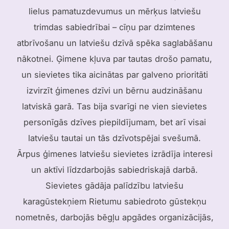
lielus pamatuzdevumus un mērķus latviešu
trimdas sabiedrībai – cīņu par dzimtenes
atbrīvošanu un latviešu dzīvā spēka saglabāšanu
nākotnei. Ģimene kļuva par tautas drošo pamatu,
un sievietes tika aicinātas par galveno prioritāti
izvirzīt ģimenes dzīvi un bērnu audzināšanu
latviskā garā. Tas bija svarīgi ne vien sievietes
personīgās dzīves piepildījumam, bet arī visai
latviešu tautai un tās dzīvotspējai svešumā.
Ārpus ģimenes latviešu sievietes izrādīja interesi
un aktīvi līdzdarbojās sabiedriskajā darbā.
Sievietes gādāja palīdzību latviešu
karagūstekņiem Rietumu sabiedroto gūstekņu
nometnēs, darbojās bēgļu apgādes organizācijās,