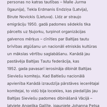
personas no katras tautības – Malle Jurma
(Igaunija), Tekla Erdmanis Endziņa (Latvija),
Birute Novickis (Lietuva). Līdz ar straujo
emigrāciju 1950. gadā padomes sēdeklis tika
pārcelts uz Ņujorku, turpinot organizācijas
galvenos mērķus – cīnīties par Baltijas tautu
brīvības atgūšanu un nacionāli etniskās kultūras
un mākslas vērtību saglabāšanu. Kanādā jau
pastāvēja Baltijas Tautu federācija, kas
1952. gada pavasarī ierosināja dibināt Baltijas
Sieviešu komiteju. Kad Baltiešu nacionālā
apvienība Kanādā izraudzīja pārstāves iecerētajai
komitejai, to vidū bija locekles, kas piedalījās jau
Baltijas Sieviešu padomes dibināšanā Vācijā –
latviete Angelika Gailīte, igauniete Johanna Petsa