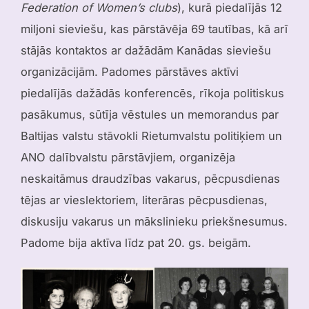
Federation of Women’s clubs
), kurā piedalījās 12
miljoni sieviešu, kas pārstāvēja 69 tautības, kā arī
stājās kontaktos ar dažādām Kanādas sieviešu
organizācijām. Padomes pārstāves aktīvi
piedalījās dažādās konferencēs, rīkoja politiskus
pasākumus, sūtīja vēstules un memorandus par
Baltijas valstu stāvokli Rietumvalstu politiķiem un
ANO dalībvalstu pārstāvjiem, organizēja
neskaitāmus draudzības vakarus, pēcpusdienas
tējas ar vieslektoriem, literāras pēcpusdienas,
diskusiju vakarus un mākslinieku priekšnesumus.
Padome bija aktīva līdz pat 20. gs. beigām.