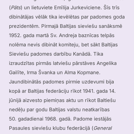
(
Päts
) un lietuviete Emīlija Jurkeviciene. Šīs trīs
dibinātājas vēlāk tika ievēlētas par padomes goda
prezidentēm. Pirmajā Baltijas sieviešu sanāksmē
1952. gada martā Sv. Andreja baznīcas telpās
nolēma nevis dibināt komiteju, bet sākt Baltijas
Sieviešu padomes darbību Kanādā. Tika
izraudzītas pirmās latviešu pārstāves Angelika
Gailīte, Irma Švanka un Alma Kopmane.
Jaundibinātās padomes pirmie uzdevumi bija
kopā ar Baltijas federāciju rīkot 1941. gada 14.
jūnijā aizvesto piemiņas aktu un rīkot Baltiešu
nedēļu par godu Baltijas valstu neatkarības
50. gadadienai 1968. gadā. Padome iestājās
Pasaules sieviešu klubu federācijā (
General