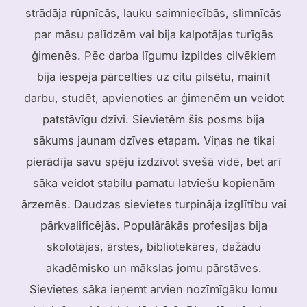
strādāja rūpnīcās, lauku saimniecībās, slimnīcās
par māsu palīdzēm vai bija kalpotājas turīgās
ģimenēs. Pēc darba līgumu izpildes cilvēkiem
bija iespēja pārcelties uz citu pilsētu, mainīt
darbu, studēt, apvienoties ar ģimenēm un veidot
patstāvīgu dzīvi. Sievietēm šis posms bija
sākums jaunam dzīves etapam. Viņas ne tikai
pierādīja savu spēju izdzīvot svešā vidē, bet arī
sāka veidot stabilu pamatu latviešu kopienām
ārzemēs. Daudzas sievietes turpināja izglītību vai
pārkvalificējās. Populārākās profesijas bija
skolotājas, ārstes, bibliotekāres, dažādu
akadēmisko un mākslas jomu pārstāves.
Sievietes sāka ieņemt arvien nozīmīgāku lomu