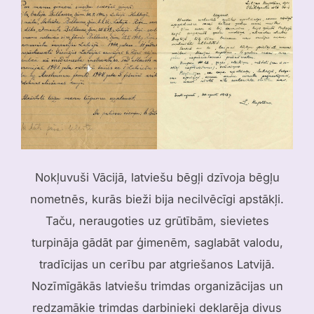
Nokļuvuši Vācijā, latviešu bēgļi dzīvoja bēgļu
nometnēs, kurās bieži bija necilvēcīgi apstākļi.
Taču, neraugoties uz grūtībām, sievietes
turpināja gādāt par ģimenēm, saglabāt valodu,
tradīcijas un cerību par atgriešanos Latvijā.
Nozīmīgākās latviešu trimdas organizācijas un
redzamākie trimdas darbinieki deklarēja divus