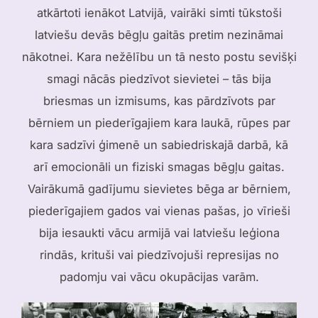
atkārtoti ienākot Latvijā, vairāki simti tūkstoši
latviešu devās bēgļu gaitās pretim nezināmai
nākotnei. Kara nežēlību un tā nesto postu sevišķi
smagi nācās piedzīvot sievietei – tās bija
briesmas un izmisums, kas pārdzīvots par
bērniem un piederīgajiem kara laukā, rūpes par
kara sadzīvi ģimenē un sabiedriskajā darbā, kā
arī emocionāli un fiziski smagas bēgļu gaitas.
Vairākumā gadījumu sievietes bēga ar bērniem,
piederīgajiem gados vai vienas pašas, jo vīrieši
bija iesaukti vācu armijā vai latviešu leģiona
rindās, krituši vai piedzīvojuši represijas no
padomju vai vācu okupācijas varām.