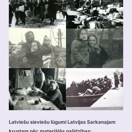
Latviešu sieviešu lūgumi Latvijas Sarkanajam
krustam pēc materiālās palīdzības: