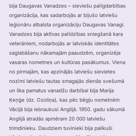
bija Daugavas Vanadzes – sieviešu palīgdarbības
organizācija, kas sadarbojās ar bijušo latviešu
leģionāru atbalsta organizāciju Daugavas Vanagi.
Vanadzes bija aktīvas palīdzības sniegšanā kara
veterāniem, nodarbojās ar latviskās identitātes
saglabāšanu nākamajām paaudzēm, organizēja
vasaras nometnes un kultūras pasākumus. Viena
no pirmajām, kas apzinājās latviešu sievietes
nozīmi latviešu tautas smagajās dienās svešumā
un lika pamatus vanadžu darbībai bija Marija
Ķeņģe (dz. Ozoliņa), kas pēc bēgļu nometnēm
Vācijā bija iebraukusi Anglijā. 1950. gadu sākumā
Anglijā atradās apmēram 20 000 latviešu
trimdinieku. Daudziem tuvinieki bija palikuši