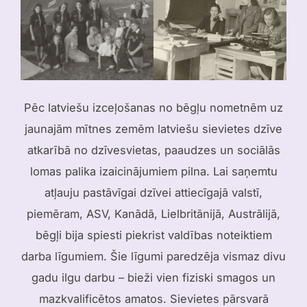
Pēc latviešu izceļošanas no bēgļu nometnēm uz
jaunajām mītnes zemēm latviešu sievietes dzīve
atkarībā no dzīvesvietas, paaudzes un sociālās
lomas palika izaicinājumiem pilna. Lai saņemtu
atļauju pastāvīgai dzīvei attiecīgajā valstī,
piemēram, ASV, Kanādā, Lielbritānijā, Austrālijā,
bēgļi bija spiesti piekrist valdības noteiktiem
darba līgumiem. Šie līgumi paredzēja vismaz divu
gadu ilgu darbu – bieži vien fiziski smagos un
mazkvalificētos amatos. Sievietes pārsvarā