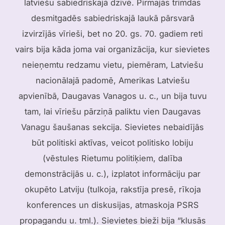
latviešu sabiedriskajā dzīvē. Pirmajās trimdas
desmitgadēs sabiedriskajā laukā pārsvarā
izvirzījās vīrieši, bet no 20. gs. 70. gadiem reti
vairs bija kāda joma vai organizācija, kur sievietes
neieņemtu redzamu vietu, piemēram, Latviešu
nacionālajā padomē, Amerikas Latviešu
apvienībā, Daugavas Vanagos u. c., un bija tuvu
tam, lai vīriešu pārziņā paliktu vien Daugavas
Vanagu šaušanas sekcija. Sievietes nebaidījās
būt politiski aktīvas, veicot politisko lobiju
(vēstules Rietumu politiķiem, dalība
demonstrācijās u. c.), izplatot informāciju par
okupēto Latviju (tulkoja, rakstīja presē, rīkoja
konferences un diskusijas, atmaskoja PSRS
propagandu u. tml.). Sievietes bieži bija “klusās