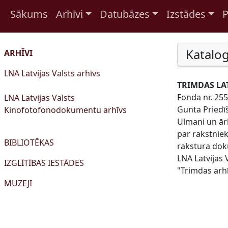
Sākums
Arhīvi
Datubāzes
Izstādes
P
Pāriet uz saturu
Katalog
ARHĪVI
LNA Latvijas Valsts arhīvs
TRIMDAS LA
Fonda nr. 255
LNA Latvijas Valsts
Gunta Priedīš
Kinofotofonodokumentu arhīvs
Ulmani un ārl
par rakstnie
BIBLIOTĒKAS
rakstura doku
LNA Latvijas 
IZGLĪTĪBAS IESTĀDES
"Trimdas arhī
MUZEJI