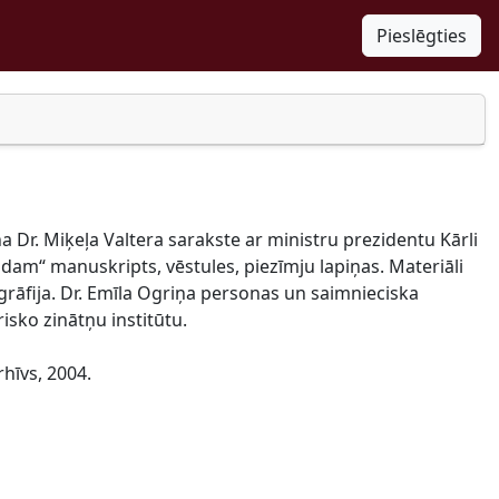
Pieslēgties
ņa Dr. Miķeļa Valtera sarakste ar ministru prezidentu Kārli
dam“ manuskripts, vēstules, piezīmju lapiņas. Materiāli
rāfija. Dr. Emīla Ogriņa personas un saimnieciska
isko zinātņu institūtu.
rhīvs, 2004.