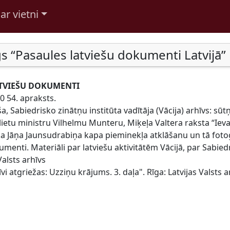
ar vietni
s “Pasaules latviešu dokumenti Latvijā”
TVIEŠU DOKUMENTI
0 54. apraksts.
a, Sabiedrisko zinātņu institūta vadītāja (Vācija) arhīvs: sūt
ietu ministru Vilhelmu Munteru, Miķeļa Valtera raksta “Ieva
ka Jāņa Jaunsudrabiņa kapa pieminekļa atklāšanu un tā fotog
menti. Materiāli par latviešu aktivitātēm Vācijā, par Sabiedr
Valsts arhīvs
vi atgriežas: Uzziņu krājums. 3. daļa". Rīga: Latvijas Valsts a