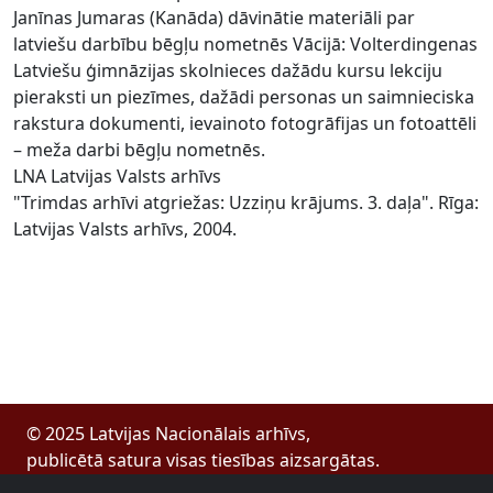
Janīnas Jumaras (Kanāda) dāvinātie materiāli par
latviešu darbību bēgļu nometnēs Vācijā: Volterdingenas
Latviešu ģimnāzijas skolnieces dažādu kursu lekciju
pieraksti un piezīmes, dažādi personas un saimnieciska
rakstura dokumenti, ievainoto fotogrāfijas un fotoattēli
– meža darbi bēgļu nometnēs.
LNA Latvijas Valsts arhīvs
"Trimdas arhīvi atgriežas: Uzziņu krājums. 3. daļa". Rīga:
Latvijas Valsts arhīvs, 2004.
© 2025 Latvijas Nacionālais arhīvs,
publicētā satura visas tiesības aizsargātas.