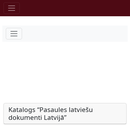
Pāriet uz saturu
Katalogs “Pasaules latviešu
dokumenti Latvijā”