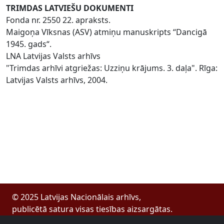
TRIMDAS LATVIEŠU DOKUMENTI
Fonda nr. 2550 22. apraksts.
Maigoņa Vīksnas (ASV) atmiņu manuskripts “Dancigā
1945. gads“.
LNA Latvijas Valsts arhīvs
"Trimdas arhīvi atgriežas: Uzziņu krājums. 3. daļa". Rīga:
Latvijas Valsts arhīvs, 2004.
© 2025 Latvijas Nacionālais arhīvs,
publicētā satura visas tiesības aizsargātas.