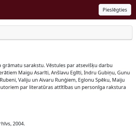
Pieslēgties
to grāmatu sarakstu. Vēstules par atsevišķu darbu
terātiem Maigu Asarīti, Anšlavu Eglīti, Indru Gubiņu, Gunu
ti Rubeni, Valiju un Aivaru Runģiem, Eglonu Spēku, Maiju
utoriem par literatūras attītības un personīga rakstura
rhīvs, 2004.