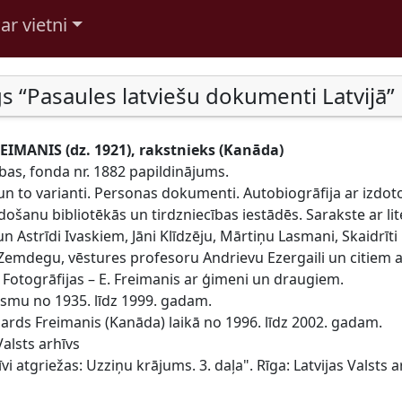
ar vietni
s “Pasaules latviešu dokumenti Latvijā”
IMANIS (dz. 1921), rakstnieks (Kanāda)
ības, fonda nr. 1882 papildinājums.
un to varianti. Personas dokumenti. Autobiogrāfija ar izdo
ošanu bibliotēkās un tirdzniecības iestādēs. Sarakste ar li
un Astrīdi Ivaskiem, Jāni Klīdzēju, Mārtiņu Lasmani, Skaidrī
 Zemdegu, vēstures profesoru Andrievu Ezergaili un citiem a
Fotogrāfijas – E. Freimanis ar ģimeni un draugiem.
osmu no 1935. līdz 1999. gadam.
ards Freimanis (Kanāda) laikā no 1996. līdz 2002. gadam.
Valsts arhīvs
vi atgriežas: Uzziņu krājums. 3. daļa". Rīga: Latvijas Valsts a