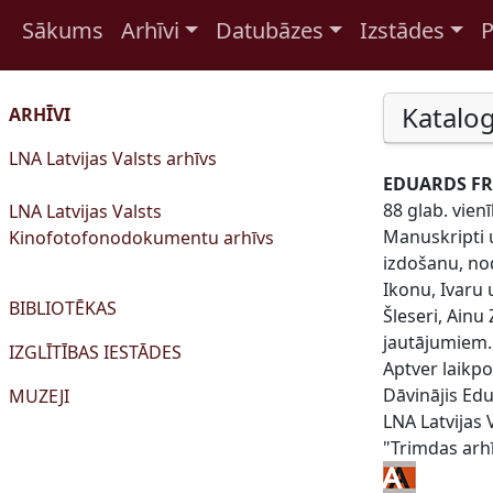
Sākums
Arhīvi
Datubāzes
Izstādes
P
Pāriet uz saturu
Katalog
ARHĪVI
LNA Latvijas Valsts arhīvs
EDUARDS FRE
88 glab. vien
LNA Latvijas Valsts
Manuskripti 
Kinofotofonodokumentu arhīvs
izdošanu, nod
Ikonu, Ivaru 
BIBLIOTĒKAS
Šleseri, Ainu
jautājumiem. 
IZGLĪTĪBAS IESTĀDES
Aptver laikp
Dāvinājis Edu
MUZEJI
LNA Latvijas 
"Trimdas arhī