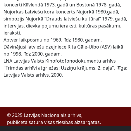
koncerti Klīvlendā 1973. gadā un Bostonā 1978. gadā,
Ņujorkas Latviešu kora koncerts Ņujorkā 1980.gadā,
simpozijs Ņujorkā “Drauds latviešu kultūrai” 1979. gadā,
intervijas, dievkalpojumu ieraksti, kultūras pasākumu
ieraksti.
Aptver laikposmu no 1969. līdz 1980. gadam.
Dāvinājusi latviešu dzejniece Rita Gāle-Uibo (ASV) laikā
no 1998. līdz 2000. gadam.
LNA Latvijas Valsts Kinofotofonodokumentu arhīvs
"Trimdas arhīvi atgriežas: Uzziņu krājums. 2. daļa". Rīga:
Latvijas Valsts arhīvs, 2000.
© 2025 Latvijas Nacionālais arhīvs,
publicētā satura visas tiesības aizsargātas.