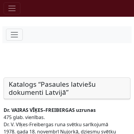
Pāriet uz saturu
Katalogs “Pasaules latviešu
dokumenti Latvijā”
Dr. VAIRAS VĪĶES–FREIBERGAS uzrunas
475 glab. vienības.
Dr. V. Vīķes-Freibergas runa svētku sarīkojumā
1978. gada 18. novembrī Ņujorkā, dziesmu svētku