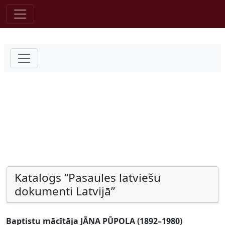
Pāriet uz saturu
Katalogs “Pasaules latviešu
dokumenti Latvijā”
Baptistu mācītāja JĀŅA PŪPOLA (1892–1980)