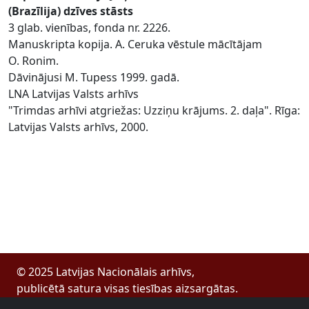
(Brazīlija) dzīves stāsts
3 glab. vienības, fonda nr. 2226.
Manuskripta kopija. A. Ceruka vēstule mācītājam
O. Ronim.
Dāvinājusi M. Tupess 1999. gadā.
LNA Latvijas Valsts arhīvs
"Trimdas arhīvi atgriežas: Uzziņu krājums. 2. daļa". Rīga:
Latvijas Valsts arhīvs, 2000.
© 2025 Latvijas Nacionālais arhīvs,
publicētā satura visas tiesības aizsargātas.