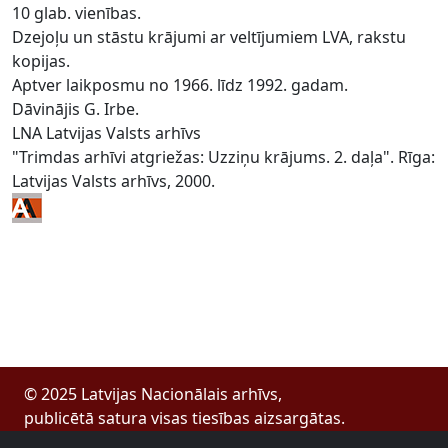
10 glab. vienības.
Dzejoļu un stāstu krājumi ar veltījumiem LVA, rakstu
kopijas.
Aptver laikposmu no 1966. līdz 1992. gadam.
Dāvinājis G. Irbe.
LNA Latvijas Valsts arhīvs
"Trimdas arhīvi atgriežas: Uzziņu krājums. 2. daļa". Rīga:
Latvijas Valsts arhīvs, 2000.
© 2025 Latvijas Nacionālais arhīvs,
publicētā satura visas tiesības aizsargātas.