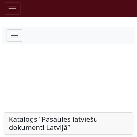
Pāriet uz saturu
Katalogs “Pasaules latviešu
dokumenti Latvijā”