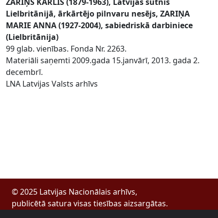
ZARIŅŠ KĀRLIS (1879-1963), Latvijas sūtnis
Lielbritānijā, ārkārtējo pilnvaru nesējs, ZARIŅA
MARIE ANNA (1927-2004), sabiedriskā darbiniece
(Lielbritānija)
99 glab. vienības. Fonda Nr. 2263.
Materiāli saņemti 2009.gada 15.janvārī, 2013. gada 2.
decembrī.
LNA Latvijas Valsts arhīvs
© 2025 Latvijas Nacionālais arhīvs,
publicētā satura visas tiesības aizsargātas.