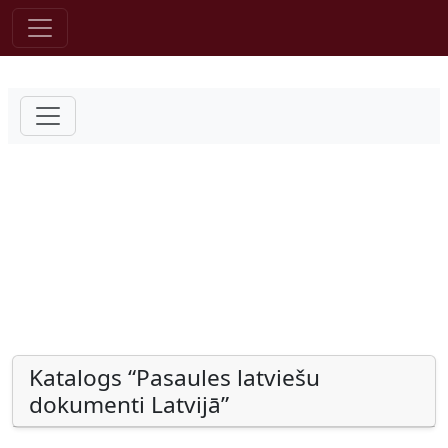
Pāriet uz saturu
Katalogs “Pasaules latviešu
dokumenti Latvijā”