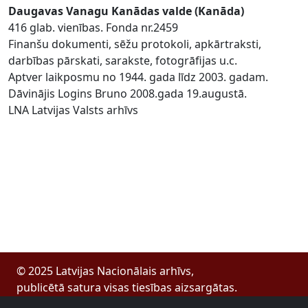
Daugavas Vanagu Kanādas valde (Kanāda)
416 glab. vienības. Fonda nr.2459
Finanšu dokumenti, sēžu protokoli, apkārtraksti,
darbības pārskati, sarakste, fotogrāfijas u.c.
Aptver laikposmu no 1944. gada līdz 2003. gadam.
Dāvinājis Logins Bruno 2008.gada 19.augustā.
LNA Latvijas Valsts arhīvs
© 2025 Latvijas Nacionālais arhīvs,
publicētā satura visas tiesības aizsargātas.