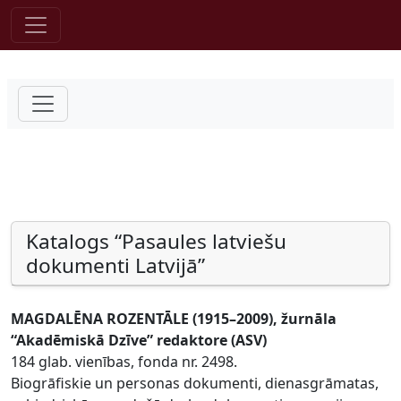
Pāriet uz saturu
Katalogs “Pasaules latviešu
dokumenti Latvijā”
MAGDALĒNA ROZENTĀLE (1915–2009), žurnāla
“Akadēmiskā Dzīve” redaktore (ASV)
184 glab. vienības, fonda nr. 2498.
Biogrāfiskie un personas dokumenti, dienasgrāmatas,