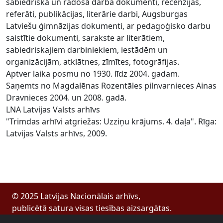
sabiedriskā un radošā darba dokumenti, recenzijas,
referāti, publikācijas, literārie darbi, Augsburgas
Latviešu ģimnāzijas dokumenti, ar pedagoģisko darbu
saistītie dokumenti, sarakste ar literātiem,
sabiedriskajiem darbiniekiem, iestādēm un
organizācijām, atklātnes, zīmītes, fotogrāfijas.
Aptver laika posmu no 1930. līdz 2004. gadam.
Saņemts no Magdalēnas Rozentāles pilnvarnieces Ainas
Dravnieces 2004. un 2008. gadā.
LNA Latvijas Valsts arhīvs
"Trimdas arhīvi atgriežas: Uzziņu krājums. 4. daļa". Rīga:
Latvijas Valsts arhīvs, 2009.
© 2025 Latvijas Nacionālais arhīvs,
publicētā satura visas tiesības aizsargātas.