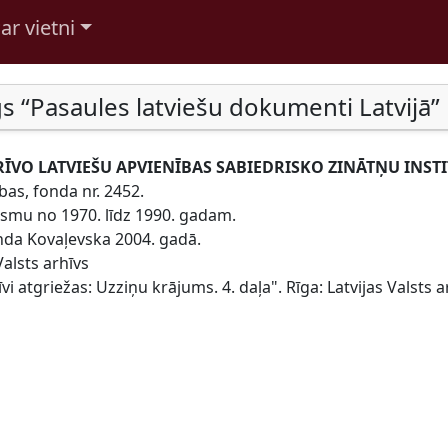
ar vietni
s “Pasaules latviešu dokumenti Latvijā”
ĪVO LATVIEŠU APVIENĪBAS SABIEDRISKO ZINĀTŅU INSTIT
ības, fonda nr. 2452.
osmu no 1970. līdz 1990. gadam.
inda Kovaļevska 2004. gadā.
Valsts arhīvs
vi atgriežas: Uzziņu krājums. 4. daļa". Rīga: Latvijas Valsts a