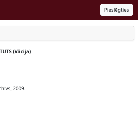
Pieslēgties
ŪTS (Vācija)
rhīvs, 2009.