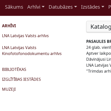
Sākums
Arhīvi
Datubāzes
Izstādes
P
Pāriet uz saturu
Katalog
ARHĪVI
LNA Latvijas Valsts arhīvs
PASAULES BR
24 glab. vien
LNA Latvijas Valsts
Aptver laikp
Kinofotofonodokumentu arhīvs
Dāvinājusi L
LNA Latvijas 
BIBLIOTĒKAS
"Trimdas arhī
IZGLĪTĪBAS IESTĀDES
MUZEJI