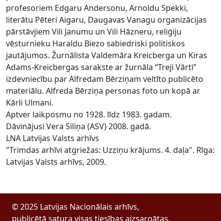
profesoriem Edgaru Andersonu, Arnoldu Spekki,
literātu Pēteri Aigaru, Daugavas Vanagu organizācijas
pārstāvjiem Vili Janumu un Vili Hāzneru, reliģiju
vēsturnieku Haraldu Biezo sabiedriski politiskos
jautājumos. Žurnālista Valdemāra Kreicberga un Kiras
Adams-Kreicbergas sarakste ar žurnāla “Treji Vārti”
izdevniecību par Alfredam Bērziņam veltīto publicēto
materiālu. Alfreda Bērziņa personas foto un kopā ar
Kārli Ulmani.
Aptver laikposmu no 1928. līdz 1983. gadam.
Dāvinājusi Vera Siliņa (ASV) 2008. gadā.
LNA Latvijas Valsts arhīvs
"Trimdas arhīvi atgriežas: Uzziņu krājums. 4. daļa". Rīga:
Latvijas Valsts arhīvs, 2009.
© 2025 Latvijas Nacionālais arhīvs,
publicētā satura visas tiesības aizsargātas.