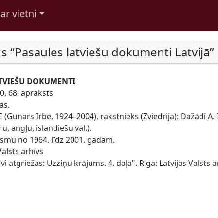
ar vietni
s “Pasaules latviešu dokumenti Latvijā”
TVIEŠU DOKUMENTI
0, 68. apraksts.
as.
(Gunars Irbe, 1924–2004), rakstnieks (Zviedrija): Dažādi A. I
dru, angļu, islandiešu val.).
osmu no 1964. līdz 2001. gadam.
Valsts arhīvs
vi atgriežas: Uzziņu krājums. 4. daļa". Rīga: Latvijas Valsts a