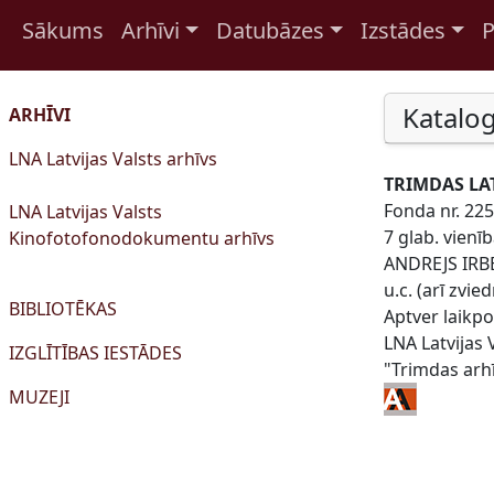
Sākums
Arhīvi
Datubāzes
Izstādes
P
Pāriet uz saturu
Katalog
ARHĪVI
LNA Latvijas Valsts arhīvs
TRIMDAS LA
Fonda nr. 225
LNA Latvijas Valsts
7 glab. vienīb
Kinofotofonodokumentu arhīvs
ANDREJS IRBE 
u.c. (arī zvie
BIBLIOTĒKAS
Aptver laikp
LNA Latvijas 
IZGLĪTĪBAS IESTĀDES
"Trimdas arhī
MUZEJI