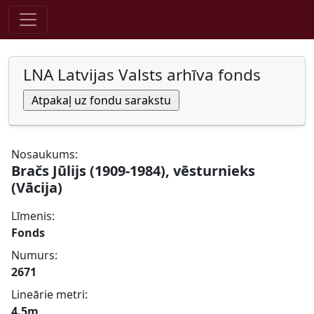
Pāriet uz saturu
LNA Latvijas Valsts arhīva fonds
Nosaukums:
Bračs Jūlijs (1909-1984), vēsturnieks
(Vācija)
Līmenis:
Fonds
Numurs:
2671
Lineārie metri:
4.5m