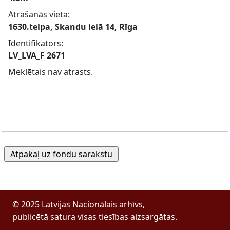
Atrašanās vieta:
1630.telpa, Skandu ielā 14, Rīga
Identifikators:
LV_LVA_F 2671
Meklētais nav atrasts.
© 2025 Latvijas Nacionālais arhīvs,
publicētā satura visas tiesības aizsargātas.