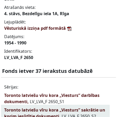
Atrašanās vieta:
4. stāvs, Bezdelīgu iela 1A, Rīga
Lejuplādēt:
Vēsturiskā izziņa pdf formātā
Datējums:
1954 - 1990
Identifikators:
LV_LVA_F 2650
Fonds ietver 37 ierakstus datubāzē
Sērijas:
Toronto latviešu vīru kora „Viesturs” darbības
dokumenti,
LV_LVA_F 2650_S1
Toronto latviešu vīru kora „Viesturs” sakrātie un
korim iesūtītie dokumenti,
LV_LVA_F 2650_S2