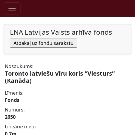
Pāriet uz saturu
LNA Latvijas Valsts arhīva fonds
Nosaukums:
Toronto latviešu vīru koris “Viesturs”
(Kanāda)
Līmenis:
Fonds
Numurs:
2650
Lineārie metri:
0.7m