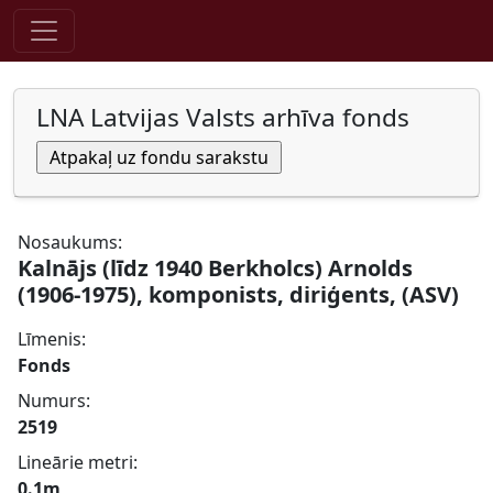
Pāriet uz saturu
LNA Latvijas Valsts arhīva fonds
Nosaukums:
Kalnājs (līdz 1940 Berkholcs) Arnolds
(1906-1975), komponists, diriģents, (ASV)
Līmenis:
Fonds
Numurs:
2519
Lineārie metri:
0.1m