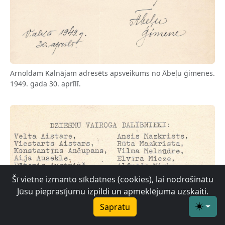
Arnoldam Kalnājam adresēts apsveikums no Ābeļu ģimenes.
1949. gada 30. aprīlī.
Šī vietne izmanto sīkdatnes (cookies), lai nodrošinātu
Jūsu pieprasījumu izpildi un apmeklējuma uzskaiti.
Sapratu
Toggle