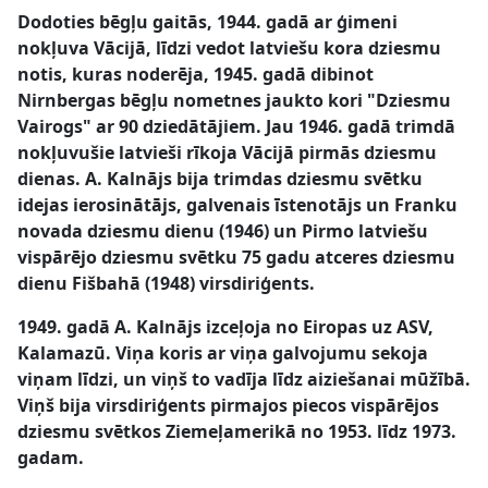
Dodoties bēgļu gaitās, 1944. gadā ar ģimeni
nokļuva Vācijā, līdzi vedot latviešu kora dziesmu
notis, kuras noderēja, 1945. gadā dibinot
Nirnbergas bēgļu nometnes jaukto kori "Dziesmu
Vairogs" ar 90 dziedātājiem. Jau 1946. gadā trimdā
nokļuvušie latvieši rīkoja Vācijā pirmās dziesmu
dienas. A. Kalnājs bija trimdas dziesmu svētku
idejas ierosinātājs, galvenais īstenotājs un Franku
novada dziesmu dienu (1946) un Pirmo latviešu
vispārējo dziesmu svētku 75 gadu atceres dziesmu
dienu Fišbahā (1948) virsdiriģents.
1949. gadā A. Kalnājs izceļoja no Eiropas uz ASV,
Kalamazū. Viņa koris ar viņa galvojumu sekoja
viņam līdzi, un viņš to vadīja līdz aiziešanai mūžībā.
Viņš bija virsdiriģents pirmajos piecos vispārējos
dziesmu svētkos Ziemeļamerikā no 1953. līdz 1973.
gadam.