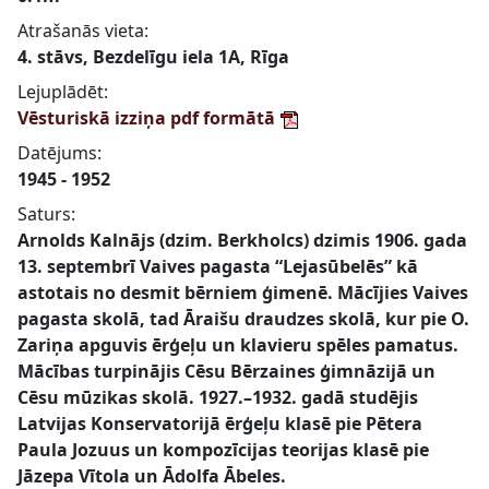
Atrašanās vieta:
4. stāvs, Bezdelīgu iela 1A, Rīga
Lejuplādēt:
Vēsturiskā izziņa pdf formātā
Datējums:
1945 - 1952
Saturs:
Arnolds Kalnājs (dzim. Berkholcs) dzimis 1906. gada
13. septembrī Vaives pagasta “Lejasūbelēs” kā
astotais no desmit bērniem ģimenē. Mācījies Vaives
pagasta skolā, tad Āraišu draudzes skolā, kur pie O.
Zariņa apguvis ērģeļu un klavieru spēles pamatus.
Mācības turpinājis Cēsu Bērzaines ģimnāzijā un
Cēsu mūzikas skolā. 1927.–1932. gadā studējis
Latvijas Konservatorijā ērģeļu klasē pie Pētera
Paula Jozuus un kompozīcijas teorijas klasē pie
Jāzepa Vītola un Ādolfa Ābeles.