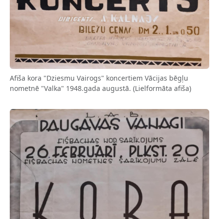
Afiša kora "Dziesmu Vairogs" koncertiem Vācijas bēgļu
nometnē "Valka" 1948.gada augustā. (Lielformāta afiša)