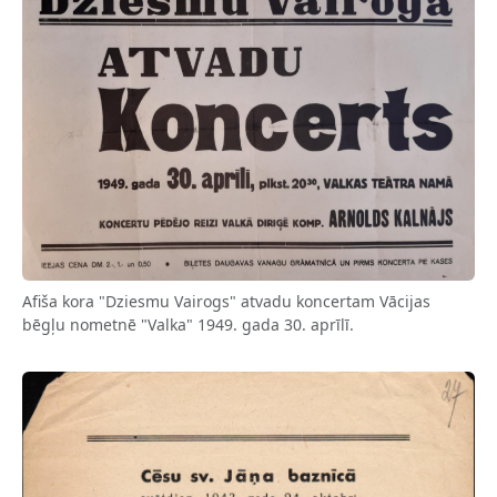
Afiša kora "Dziesmu Vairogs" atvadu koncertam Vācijas
bēgļu nometnē "Valka" 1949. gada 30. aprīlī.