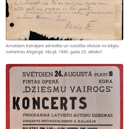
Arnoldam Kalnājam adresēta un nosūtīta vēstule no bēgļu
nometnes Altgargē, Vācijā. 1945. gada 25. oktobrī.