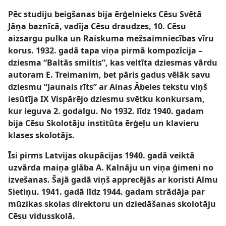
Pēc studiju beigšanas bija ērģelnieks Cēsu Svētā
Jāņa baznīcā, vadīja Cēsu draudzes, 10. Cēsu
aizsargu pulka un Raiskuma mežsaimniecības vīru
korus. 1932. gadā tapa viņa pirmā kompozīcija –
dziesma “Baltās smiltis”, kas veltīta dziesmas vārdu
autoram E. Treimanim, bet pāris gadus vēlāk savu
dziesmu “Jaunais rīts” ar Ainas Ābeles tekstu viņš
iesūtīja IX Vispārējo dziesmu svētku konkursam,
kur ieguva 2. godalgu. No 1932. līdz 1940. gadam
bija Cēsu Skolotāju institūta ērģeļu un klavieru
klases skolotājs.
Īsi pirms Latvijas okupācijas 1940. gadā veiktā
uzvārda maiņa glāba A. Kalnāju un viņa ģimeni no
izvešanas. Šajā gadā viņš apprecējās ar koristi Almu
Sietiņu. 1941. gadā līdz 1944. gadam strādāja par
mūzikas skolas direktoru un dziedāšanas skolotāju
Cēsu vidusskolā.