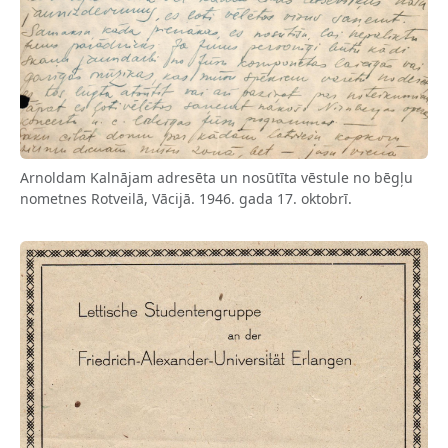
Arnoldam Kalnājam adresēta un nosūtīta vēstule no bēgļu
nometnes Rotveilā, Vācijā. 1946. gada 17. oktobrī.