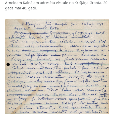
Arnoldam Kalnājam adresēta vēstule no Krišjāņa Granta. 20.
gadsimta 40. gadi.