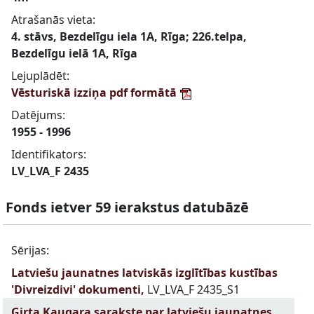
Atrašanās vieta:
4. stāvs, Bezdelīgu iela 1A, Rīga; 226.telpa,
Bezdelīgu ielā 1A, Rīga
Lejuplādēt:
Vēsturiskā izziņa pdf formātā
Datējums:
1955 - 1996
Identifikators:
LV_LVA_F 2435
Fonds ietver 59 ierakstus datubāzē
Sērijas:
Latviešu jaunatnes latviskās izglītības kustības
'Divreizdivi' dokumenti,
LV_LVA_F 2435_S1
Ģirta Kaugara sarakste par latviešu jaunatnes