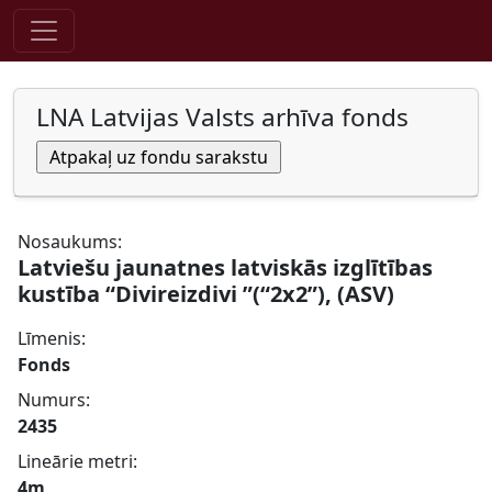
Pāriet uz saturu
LNA Latvijas Valsts arhīva fonds
Nosaukums:
Latviešu jaunatnes latviskās izglītības
kustība “Divireizdivi ”(“2x2”), (ASV)
Līmenis:
Fonds
Numurs:
2435
Lineārie metri:
4m