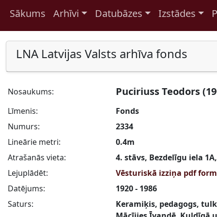
Sākums
Arhīvi
Datubāzes
Izstādes
P
Pāriet uz saturu
LNA Latvijas Valsts arhīva fonds
Puciriuss Teodors (19
Nosaukums:
Līmenis:
Fonds
Numurs:
2334
Lineārie metri:
0.4m
Atrašanās vieta:
4. stāvs, Bezdelīgu iela 1A
Lejuplādēt:
Vēsturiskā izziņa pdf for
Datējums:
1920 - 1986
Saturs:
Keramiķis, pedagogs, tulk
Mācījies Īvandē, Kuldīgā 