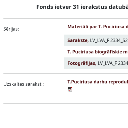
Fonds ietver 31 ierakstus datub
Materiāli par T. Puciriusa d
Sērijas:
Sarakste,
LV_LVA_F 2334_S2
T. Puciriusa biogrāfiskie m
Fotogrāfijas,
LV_LVA_F 233
T.Puciriusa darbu reproduk
Uzskaites saraksti: