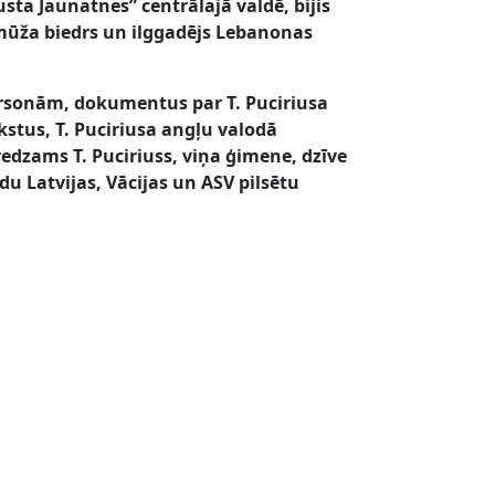
usta Jaunatnes” centrālajā valdē, bijis
mūža biedrs un ilggadējs Lebanonas
personām, dokumentus par T. Puciriusa
kstus, T. Puciriusa angļu valodā
redzams T. Puciriuss, viņa ģimene, dzīve
du Latvijas, Vācijas un ASV pilsētu