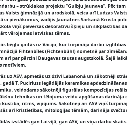
darbu – strūklakas projektu “Gulbju jaunava”. Pēc tam n
s Valsts ģimnāzijā un arodskolā, veica arī Ludzas Valst
ra pienākumus, vadījis Jaunatnes Sarkanā Krusta pulci
skolā viņš pievērsās dekoratīvu šķīvju un sīkplastikas da
kārt vērojamas latviskas tēmas.
vās bēgļu gaitās uz Vāciju, kur turpināja darbu izglītība
ģimnāzijā Fihtenbīles (Fichtenbühl) nometnē par zīmēša
m arī par pārzini Daugavas tautas augstskolā. Šajā laik
es motīviem.
evās uz ASV, apmetās uz dzīvi Lebanonā un sākotnēji str
9. gadā T. Puciriuss iegādājās keramikas apdedzināšanas 
amiku, veidodams sākotnēji figurālas kompozīcijas reālis
b plākšnu tehnikas un tēlojuma veidu apgūšanas darināja
kustība, ritms, vijīgums. Sākotnēji arī ASV viņš turpināj
sās arī kristietības, mitoloģijas tēmām, darināja svečtu
žādās izstādēs gan Latvijā, gan ASV, un viņa darbu skaits