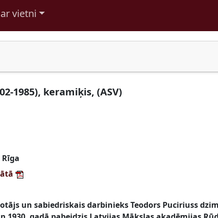
ar vietni
02-1985), keramiķis, (ASV)
, Rīga
mātā
otājs un sabiedriskais darbinieks Teodors Puciriuss dzi
un 1930. gadā pabeidzis Latvijas Mākslas akadēmijas Rūd