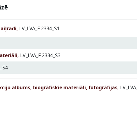
āzē
aiļradi,
LV_LVA_F 2334_S1
ateriāli,
LV_LVA_F 2334_S3
4_S4
ciju albums, biogrāfiskie materiāli, fotogrāfijas,
LV_LVA