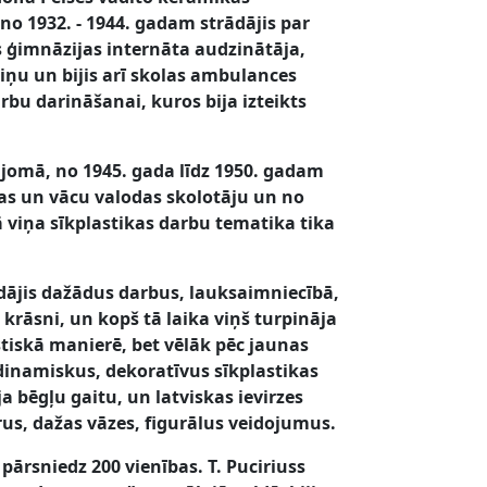
o 1932. - 1944. gadam strādājis par
s ģimnāzijas internāta audzinātāja,
ņu un bijis arī skolas ambulances
rbu darināšanai, kuros bija izteikts
s jomā, no 1945. gada līdz 1950. gadam
nas un vācu valodas skolotāju un no
ā viņa sīkplastikas darbu tematika tika
ādājis dažādus darbus, lauksaimniecībā,
krāsni, un kopš tā laika viņš turpināja
tiskā manierē, bet vēlāk pēc jaunas
 dinamiskus, dekoratīvus sīkplastikas
a bēgļu gaitu, un latviskas ievirzes
rus, dažas vāzes, figurālus veidojumus.
 pārsniedz 200 vienības. T. Puciriuss