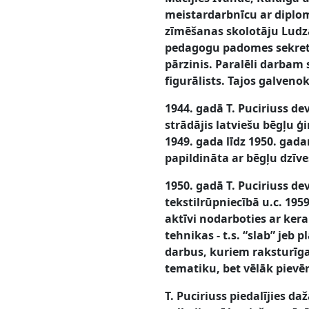
meistardarbnīcu ar diplom
zīmēšanas skolotāju Ludza
pedagogu padomes sekretā
pārzinis. Paralēli darbam 
figurālists. Tajos galveno
1944. gadā T. Puciriuss de
strādājis latviešu bēgļu 
1949. gada līdz 1950. gada
papildināta ar bēgļu dzīv
1950. gadā T. Puciriuss d
tekstilrūpniecībā u.c. 195
aktīvi nodarboties ar ker
tehnikas - t.s. “slab” je
darbus, kuriem raksturīga 
tematiku, bet vēlāk pievēr
T. Puciriuss piedalījies da