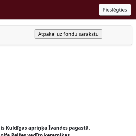
Pieslēgties
mis Kuldīgas apriņķa Īvandes pagastā.
olfa Pelšes vadīto keramikas