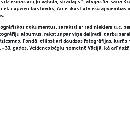
gās dziesmas angļu valodā, strādājis “Latvijas Sarkanā Kr
nieku apvienības biedrs, Amerikas Latviešu apvienības 
s.
biogrāfiskos dokumentus, saraksti ar radiniekiem u.c. 
ogrāfiju albumus, rakstus par viņa daiļradi, darbu sara
dziesmas. Fondā ietilpst arī daudzas fotogrāfijas, kurās 
. - 30. gados, Veidenes bēgļu nometnē Vācijā, kā arī dažā