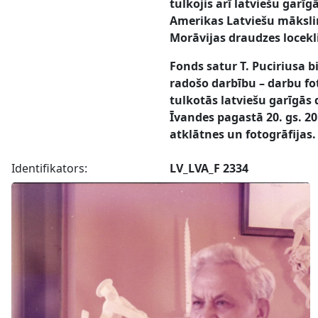
tulkojis arī latviešu garī
Amerikas Latviešu māksli
Morāvijas draudzes locekli
Fonds satur T. Puciriusa 
radošo darbību – darbu fot
tulkotās latviešu garīgās 
Īvandes pagastā 20. gs. 20
atklātnes un fotogrāfijas.
Identifikators:
LV_LVA_F 2334