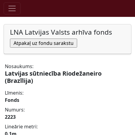
Pāriet uz saturu
LNA Latvijas Valsts arhīva fonds
Nosaukums:
Latvijas sūtniecība Riodežaneiro
(Brazīlija)
Līmenis:
Fonds
Numurs:
2223
Lineārie metri:
0.1m