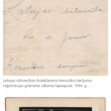
Latvijas sūtniecības Riodežaneiro konsulāro darījumu
reģistrācijas grāmatas sākuma lapaspuse. 1954. g.