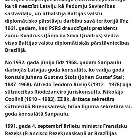
ka tā neatzīst Latviju kā Padomju Savienības
sastāvdaļu, un atbalstīja Baltijas valstu
diplomātisko pārstāvju darbību savā teritorijā līdz
1961. gadam, kad PSRS draudzīgais prezidents
Žāniu Kvadruss (Jânio da Silva Quadros) slēdza
visas Baltijas valstu diplomātiskās pārstāvniecības
Brazīlijā.
No 1932. gada jūnija līdz 1968. gadam Sanpaulu
darbojās Latvijas goda konsulāts, ko vadīja goda
konsuls Juhans Gustavs Stols (Johan Gustaf Stal;
1887–1968). Alfredo Teodoro Rūsiņš (1912 – 1978) bija
sūtniecības Riodežaneiro juriskonsults. Nikolajs
Ozoliņš (1910 – 1983), III šķ. ārštata sekretārs
sūtniecībā Buenosairesā; brīva līguma sekretāra v.i.
goda konsulātā Sanpaulu.
1991. gada 4. septembrī ārlietu ministrs Fransīsku
Rezeks (Francisco Rezek) saskaņā ar Brazīlijas