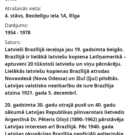
Atrašanās vieta:
4. stāvs, Bezdelīgu iela 1A, Rīga
Datējums:
1954 - 1978
Saturs:
Latvieši Brazīlijā ieceļoja jau 19. gadsimta beigās.
Brazīlijā ir lielākā latviešu kopiena Latīņamerikā –
aptuveni 20 tūkstoši latviešu un viņu pēcnācēju.
Lielākās latviešu kopienas Brazīlijā atrodas
Novaodesā (Nova Odessa) un Ižuī (Ijuí) pilsētās.
Latvijas valstisko neatkarību de iure Brazīlija
atzina 1921. gada 5. decembrī.
20. gadsimta 30. gadu otrajā pusē un 40. gadu
sākumā Latvijas Republikas pilnvarotais lietvedis
Argentīnā Dr. Pēteris Oliņš (1890–1962) pārstāvēja
Latvijas intereses arī Brazīlijā. Pēc 1940. gada
Latvijas okupācijas Brazīlija neoficiāli apliecināja,