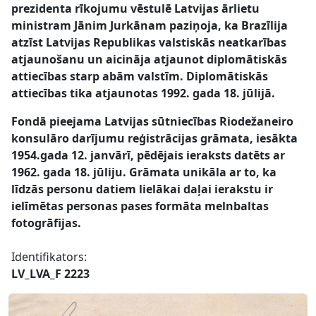
prezidenta rīkojumu vēstulē Latvijas ārlietu
ministram Jānim Jurkānam paziņoja, ka Brazīlija
atzīst Latvijas Republikas valstiskās neatkarības
atjaunošanu un aicināja atjaunot diplomātiskās
attiecības starp abām valstīm. Diplomātiskās
attiecības tika atjaunotas 1992. gada 18. jūlijā.
Fondā pieejama Latvijas sūtniecības Riodežaneiro
konsulāro darījumu reģistrācijas grāmata, iesākta
1954.gada 12. janvārī, pēdējais ieraksts datēts ar
1962. gada 18. jūliju. Grāmata unikāla ar to, ka
līdzās personu datiem lielākai daļai ierakstu ir
ielīmētas personas pases formāta melnbaltas
fotogrāfijas.
Identifikators:
LV_LVA_F 2223