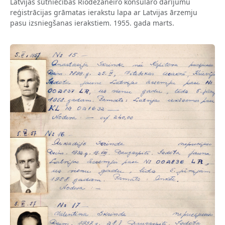
Latvijas sūtniecības Riodežaneiro konsulāro darījumu
reģistrācijas grāmatas ierakstu lapa ar Latvijas ārzemju
pasu izsniegšanas ierakstiem. 1955. gada marts.