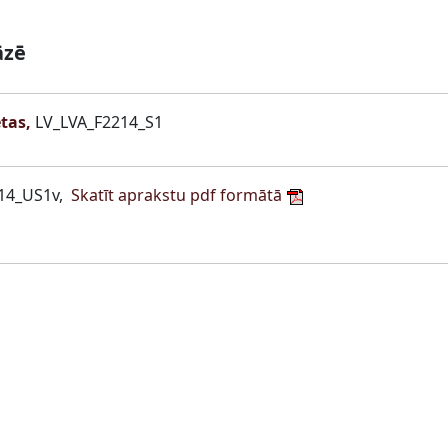
āzē
tas,
LV_LVA_F2214_S1
14_US1v,
Skatīt aprakstu pdf formātā