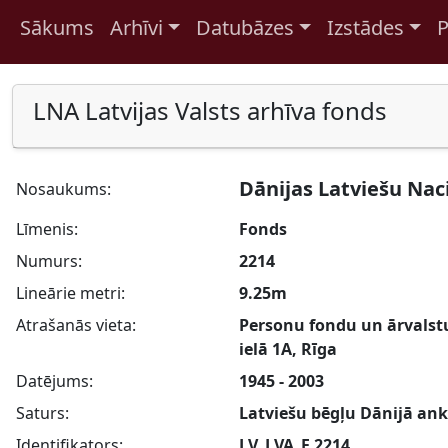
Sākums
Arhīvi
Datubāzes
Izstādes
P
Pāriet uz saturu
LNA Latvijas Valsts arhīva fonds
Dānijas Latviešu Nac
Nosaukums:
Līmenis:
Fonds
Numurs:
2214
Lineārie metri:
9.25m
Atrašanās vieta:
Personu fondu un ārvalstu 
ielā 1A, Rīga
Datējums:
1945 - 2003
Saturs:
Latviešu bēgļu Dānijā ank
Identifikators:
LV_LVA_F 2214