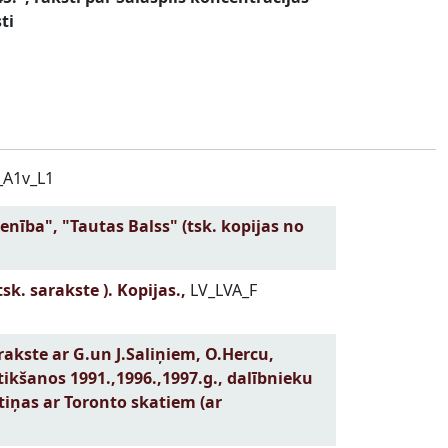
ti
_A1v_L1
enība", "Tautas Balss" (tsk. kopijas no
k. sarakste ). Kopijas.,
LV_LVA_F
arakste ar G.un J.Saliņiem, O.Hercu,
 tikšanos 1991.,1996.,1997.g., dalībnieku
rtiņas ar Toronto skatiem (ar