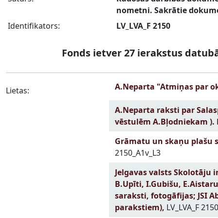
nometni. Sakrātie dokume
Identifikators:
LV_LVA_F 2150
Fonds ietver 27 ierakstus datub
A.Neparta "Atmiņas par oku
Lietas:
A.Neparta raksti par Salas
vēstulēm A.Bļodniekam ). 
Grāmatu un skaņu plašu sar
2150_A1v_L3
Jelgavas valsts Skolotāju i
B.Upīti, I.Gubišu, E.Aistar
saraksti, fotogāfijas; JSI
parakstiem),
LV_LVA_F 2150