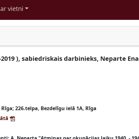
ar vietni
2019 ), sabiedriskais darbinieks, Neparte Ena 
, Rīga; 226.telpa, Bezdelīgu ielā 1A, Rīga
mātā
: A. Neparta "Atmiņas par okupācijas laiku 1940. - 1945