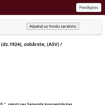
Pieslēgties
(dz.1924), zobārste, (ASV) /
.", raksti par Salaspils koncentrācijas