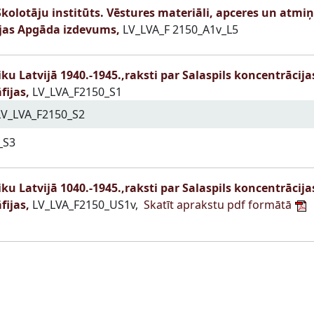
kolotāju institūts. Vēstures materiāli, apceres un atmiņ
jas Apgāda izdevums,
LV_LVA_F 2150_A1v_L5
iku Latvijā 1940.-1945.,raksti par Salaspils koncentrāc
fijas,
LV_LVA_F2150_S1
V_LVA_F2150_S2
_S3
iku Latvijā 1040.-1945.,raksti par Salaspils koncentrāc
fijas,
LV_LVA_F2150_US1v,
Skatīt aprakstu pdf formātā