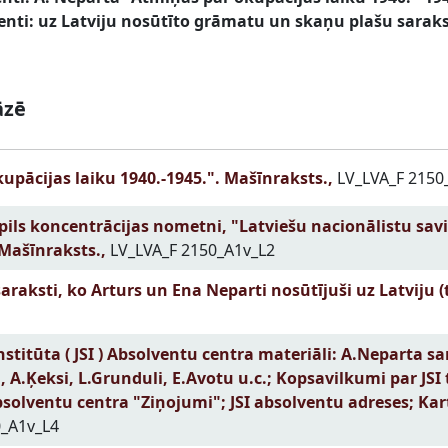
nti: uz Latviju nosūtīto grāmatu un skaņu plašu saraks
āzē
pācijas laiku 1940.-1945.". Mašīnraksts.,
LV_LVA_F 2150
pils koncentrācijas nometni, "Latviešu nacionālistu savi
Mašīnraksts.,
LV_LVA_F 2150_A1v_L2
aksti, ko Arturs un Ena Neparti nosūtījuši uz Latviju (ts
nstitūta ( JSI ) Absolventu centra materiāli: A.Neparta s
u, A.Ķeksi, L.Grunduli, E.Avotu u.c.; Kopsavilkumi par JSI
 Absolventu centra "Ziņojumi"; JSI absolventu adreses; Ka
_A1v_L4