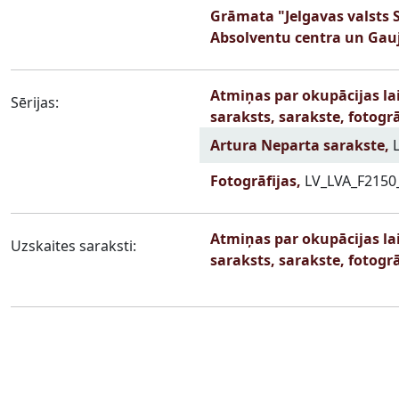
Grāmata "Jelgavas valsts S
Absolventu centra un Gau
Atmiņas par okupācijas la
Sērijas:
saraksts, sarakste, fotogrā
Artura Neparta sarakste,
L
Fotogrāfijas,
LV_LVA_F2150
Atmiņas par okupācijas la
Uzskaites saraksti:
saraksts, sarakste, fotogrā