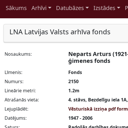
Sākums
Arhīvi
Datubāzes
Izstādes
P
Pāriet uz saturu
LNA Latvijas Valsts arhīva fonds
Neparts Arturs (1921-
Nosaukums:
ģimenes fonds
Līmenis:
Fonds
Numurs:
2150
Lineārie metri:
1.2m
Atrašanās vieta:
4. stāvs, Bezdelīgu iela 1A
Lejuplādēt:
Vēsturiskā izziņa pdf for
Datējums:
1947 - 2006
Saturs:
Radošās darbības dokumenti