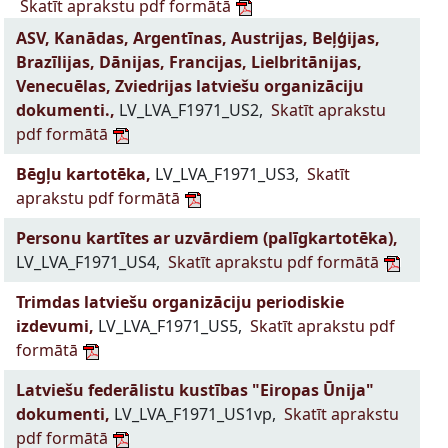
Skatīt aprakstu pdf formātā
ASV, Kanādas, Argentīnas, Austrijas, Beļģijas,
Brazīlijas, Dānijas, Francijas, Lielbritānijas,
Venecuēlas, Zviedrijas latviešu organizāciju
dokumenti.,
LV_LVA_F1971_US2,
Skatīt aprakstu
pdf formātā
Bēgļu kartotēka,
LV_LVA_F1971_US3,
Skatīt
aprakstu pdf formātā
Personu kartītes ar uzvārdiem (palīgkartotēka),
LV_LVA_F1971_US4,
Skatīt aprakstu pdf formātā
Trimdas latviešu organizāciju periodiskie
izdevumi,
LV_LVA_F1971_US5,
Skatīt aprakstu pdf
formātā
Latviešu federālistu kustības "Eiropas Ūnija"
dokumenti,
LV_LVA_F1971_US1vp,
Skatīt aprakstu
pdf formātā