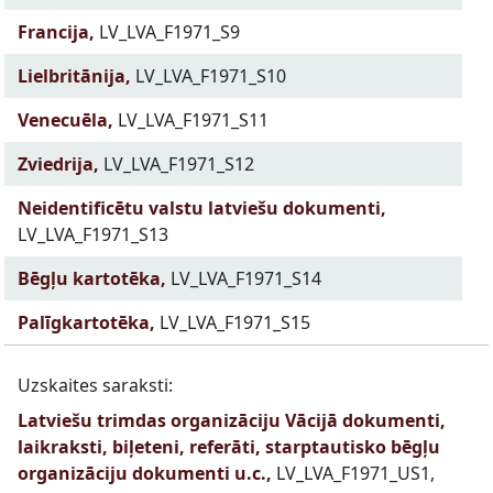
Francija,
LV_LVA_F1971_S9
Lielbritānija,
LV_LVA_F1971_S10
Venecuēla,
LV_LVA_F1971_S11
Zviedrija,
LV_LVA_F1971_S12
Neidentificētu valstu latviešu dokumenti,
LV_LVA_F1971_S13
Bēgļu kartotēka,
LV_LVA_F1971_S14
Palīgkartotēka,
LV_LVA_F1971_S15
Uzskaites saraksti:
Latviešu trimdas organizāciju Vācijā dokumenti,
laikraksti, biļeteni, referāti, starptautisko bēgļu
organizāciju dokumenti u.c.,
LV_LVA_F1971_US1,