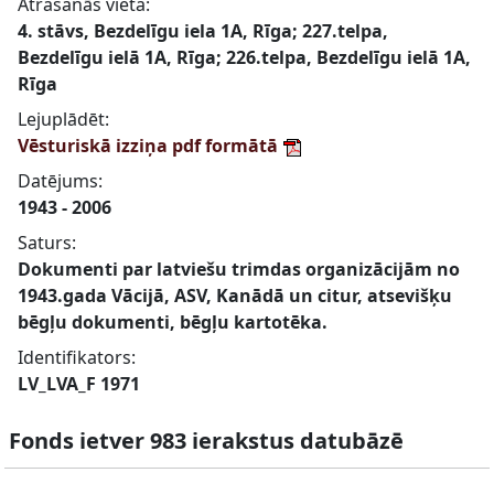
Atrašanās vieta:
4. stāvs, Bezdelīgu iela 1A, Rīga; 227.telpa,
Bezdelīgu ielā 1A, Rīga; 226.telpa, Bezdelīgu ielā 1A,
Rīga
Lejuplādēt:
Vēsturiskā izziņa pdf formātā
Datējums:
1943 - 2006
Saturs:
Dokumenti par latviešu trimdas organizācijām no
1943.gada Vācijā, ASV, Kanādā un citur, atsevišķu
bēgļu dokumenti, bēgļu kartotēka.
Identifikators:
LV_LVA_F 1971
Fonds ietver 983 ierakstus datubāzē