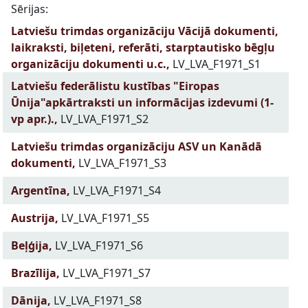
Sērijas:
Latviešu trimdas organizāciju Vācijā dokumenti,
laikraksti, biļeteni, referāti, starptautisko bēgļu
organizāciju dokumenti u.c.,
LV_LVA_F1971_S1
Latviešu federālistu kustības "Eiropas
Ūnija"apkārtraksti un informācijas izdevumi (1-
vp apr.).,
LV_LVA_F1971_S2
Latviešu trimdas organizāciju ASV un Kanādā
dokumenti,
LV_LVA_F1971_S3
Argentīna,
LV_LVA_F1971_S4
Austrija,
LV_LVA_F1971_S5
Beļģija,
LV_LVA_F1971_S6
Brazīlija,
LV_LVA_F1971_S7
Dānija,
LV_LVA_F1971_S8